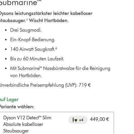
Submarine™
Dysons leistungsstärkster leichter kabelloser
Staubsauger.¹ Wischt Hartböden.
Drei Saugmodi.
Ein-Knopf-Bedienung.
140 Airwatt Saugkraft.⁶
Bis zu 60 Minuten Laufzeit.
Mit Submarine™ Nassbürstwalze für die Reinigung
von Hartböden.
Unverbindliche Preisempfehlung (UVP): 719 €
Auf Lager
Variante wählen:
Dyson V12 Detect™ Slim
449,00 €
Absolute kabelloser
Staubsauger