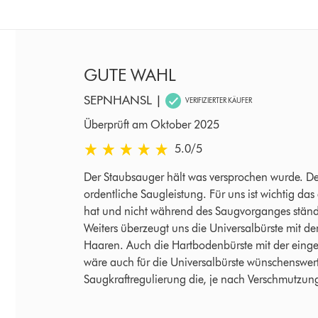
GUTE WAHL
SEPNHANSL
|
VERIFIZIERTER KÄUFER
Überprüft am Oktober 2025
5.0 von 5 Sternen in Überprüft am Oktober 202
5.0
/5
Der Staubsauger hält was versprochen wurde. Der 
ordentliche Saugleistung. Für uns ist wichtig da
hat und nicht während des Saugvorganges ständ
Weiters überzeugt uns die Universalbürste mit
Haaren. Auch die Hartbodenbürste mit der einge
wäre auch für die Universalbürste wünschenswert:
Saugkraftregulierung die, je nach Verschmutzung