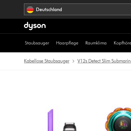
Navigation
Deutschland
überspringen
Staubsauger
Haarpflege
Raumklima
Kopfhöre
Kabellose Staubsauger
V12s Detect Slim Submarin