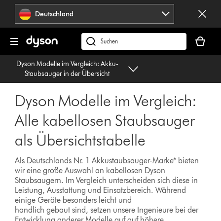
Navigation
Deutschland
überspringen
Dein
Warenko
dyson.de
ist
durchsuchen
Dyson Modelle im Vergleich: Akku-
leer
Staubsauger in der Übersicht
Dyson Modelle im Vergleich:
Alle kabellosen Staubsauger
als Übersichtstabelle
Als Deutschlands Nr. 1 Akkustaubsauger-Marke* bieten
wir eine große Auswahl an kabellosen Dyson
Staubsaugern. Im Vergleich unterscheiden sich diese in
Leistung, Ausstattung und Einsatzbereich. Während
einige Geräte besonders leicht und
handlich gebaut sind, setzen unsere Ingenieure bei der
Entwicklung anderer Modelle auf auf höhere