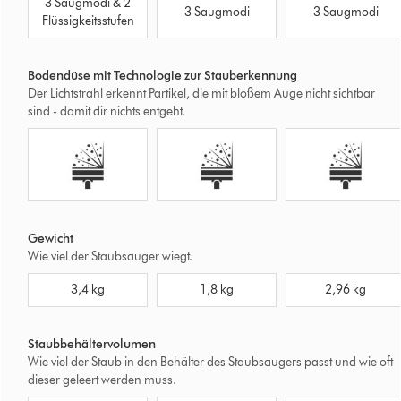
3 Saugmodi & 2
Dyson
Dyson
3 Saugmodi
3 Saugmodi
V16
Flüssigkeitsstufen
PencilVac™
Gen5detec
Piston
Fluffycones
Absolute
Animal
Submarine™
Bodendüse mit Technologie zur Stauberkennung
Der Lichtstrahl erkennt Partikel, die mit bloßem Auge nicht sichtbar
sind - damit dir nichts entgeht.
Dyson
Dyson
Dyson
V16
PencilVac™
Gen5detect
Piston
Fluffycones
Absolute
Animal
Submarine™
Gewicht
Wie viel der Staubsauger wiegt.
Dyson
Dyson
Dyson
3,4 kg
1,8 kg
2,96 kg
V16
PencilVac™
Gen5detec
Piston
Fluffycones
Absolute
Animal
Staubbehältervolumen
Submarine™
Wie viel der Staub in den Behälter des Staubsaugers passt und wie oft
dieser geleert werden muss.