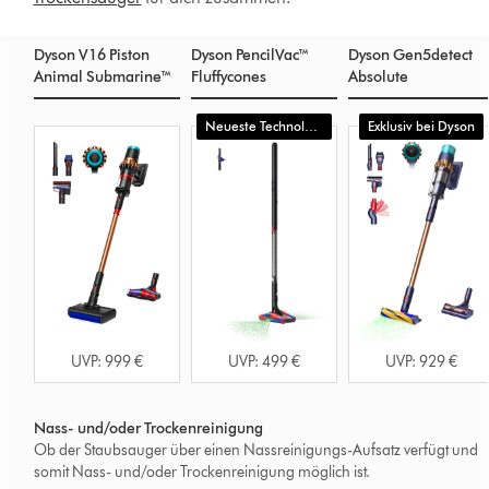
Dyson V16 Piston
Dyson PencilVac™
Dyson Gen5detect
Animal Submarine™
Fluffycones
Absolute
Dyson
Dyson
Dyson
Neueste Technologie
Exklusiv bei Dyson
V16
PencilVac™
Gen5detect
Piston
Fluffycones
Absolute
Animal
Submarine™
UVP: 999 €
UVP: 499 €
UVP: 929 €
Nass- und/oder Trockenreinigung
Ob der Staubsauger über einen Nassreinigungs-Aufsatz verfügt und
somit Nass- und/oder Trockenreinigung möglich ist.