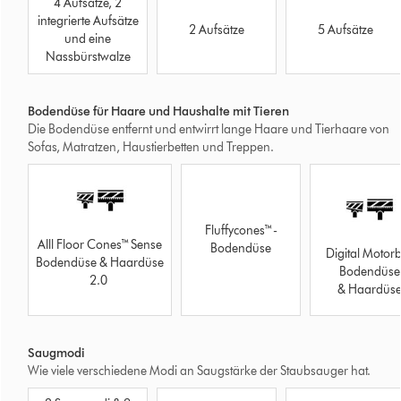
4 Aufsätze, 2
V16
integrierte Aufsätze
Dyson
Dyson
2 Aufsätze
5 Aufsätze
Piston
und eine
PencilVac™
V15
Animal
Nassbürstwalze
Fluffycones
Detect
Submarine™
(Gold)
Bodendüse für Haare und Haushalte mit Tieren
Die Bodendüse entfernt und entwirrt lange Haare und Tierhaare von
Sofas, Matratzen, Haustierbetten und Treppen.
Dyson
Dyson
V16
Gen5detect
Piston
Absolute
Dyson
Animal
Fluffycones™-
PencilVac™
Submarine™
Alll Floor Cones™ Sense
Bodendüse
Digital Motor
Fluffycones
Bodendüse & Haardüse
Bodendüse
2.0
& Haardüs
Saugmodi
Wie viele verschiedene Modi an Saugstärke der Staubsauger hat.
Dyson