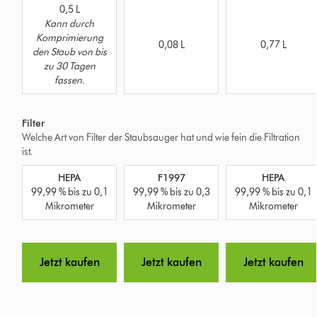
Dyson
0,5 L
V16
Kann durch
Piston
Komprimierung
Dyson
Dyson
0,08 L
0,77 L
Animal
den Staub von bis
PencilVac™
Gen5detec
Submarine™
zu 30 Tagen
Fluffycones
Absolute
fassen.
Filter
Welche Art von Filter der Staubsauger hat und wie fein die Filtration
ist.
Dyson
Dyson
Dyson
HEPA
F1997
HEPA
V16
PencilVac™
Gen5detec
99,99 % bis zu 0,1
99,99 % bis zu 0,3
99,99 % bis zu 0,1
Piston
Fluffycones
Absolute
Mikrometer
Mikrometer
Mikrometer
Animal
Submarine™
Dyson
Dyson
Dyson
Jetzt kaufen
Jetzt kaufen
Jetzt kaufen
V16
PencilVac™
Gen5detec
Piston
Fluffycones
Absolute
Animal
Submarine™