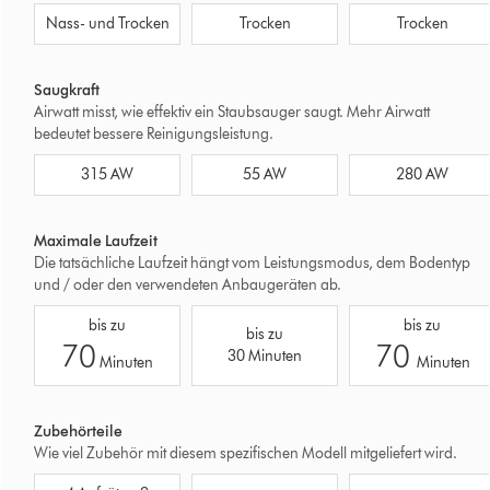
Dyson
Dyson
Dyson
Nass- und Trocken
Trocken
Trocken
V16
PencilVac™
Gen5detec
Piston
Fluffycones
Absolute
Animal
Saugkraft
Submarine™
Airwatt misst, wie effektiv ein Staubsauger saugt. Mehr Airwatt
bedeutet bessere Reinigungsleistung.
Dyson
Dyson
Dyson
315 AW
55 AW
280 AW
V16
PencilVac™
Gen5detec
Piston
Fluffycones
Absolute
Animal
Maximale Laufzeit
Submarine™
Die tatsächliche Laufzeit hängt vom Leistungsmodus, dem Bodentyp
und / oder den verwendeten Anbaugeräten ab.
Dyson
Dyson
Dyson
bis zu
bis zu
bis zu
V16
Gen5detec
PencilVac™
70
70
30 Minuten
Piston
Absolute
Minuten
Minuten
Fluffycones
Animal
Submarine™
Zubehörteile
Wie viel Zubehör mit diesem spezifischen Modell mitgeliefert wird.
Dyson