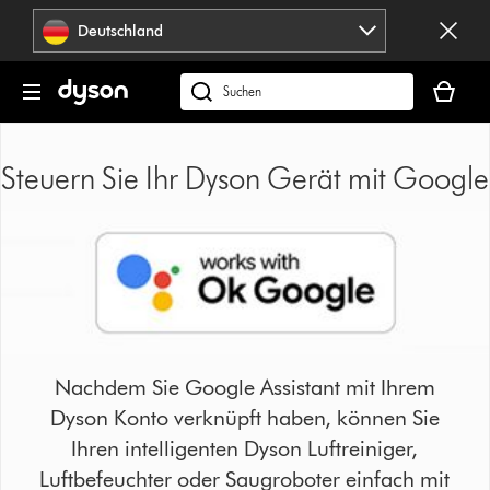
Navigation
Deutschland
überspringen
Dein
Warenko
dyson.de
ist
durchsuchen
leer
Steuern Sie Ihr Dyson Gerät mit Google
Nachdem Sie Google Assistant mit Ihrem
Dyson Konto verknüpft haben, können Sie
Ihren intelligenten Dyson Luftreiniger,
Luftbefeuchter oder Saugroboter einfach mit