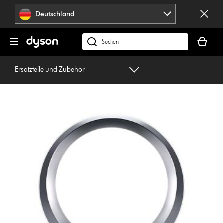
Navigation
Deutschland
überspringen
Dein
Warenko
dyson.de
ist
durchsuchen
leer
Ersatzteile und Zubehör