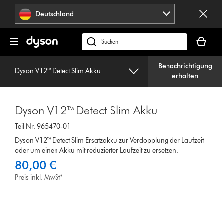
Navigation
Deutschland
überspringen
Dein
Warenko
dyson.de
ist
durchsuchen
leer
Benachrichtigung
Dyson V12™ Detect Slim Akku
erhalten
Dyson V12™ Detect Slim Akku
Teil Nr. 965470-01
Dyson V12™ Detect Slim Ersatzakku zur Verdopplung der Laufzeit
oder um einen Akku mit reduzierter Laufzeit zu ersetzen.
80,00 €
Preis inkl. MwSt*