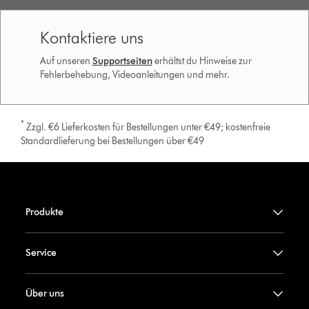
Kontaktiere uns
Auf unseren
Supportseiten
erhältst du Hinweise zur
Fehlerbehebung, Videoanleitungen und mehr.
*
Zzgl. €6 Lieferkosten für Bestellungen unter €49; kostenfreie
Standardlieferung bei Bestellungen über €49
Produkte
Service
Über uns