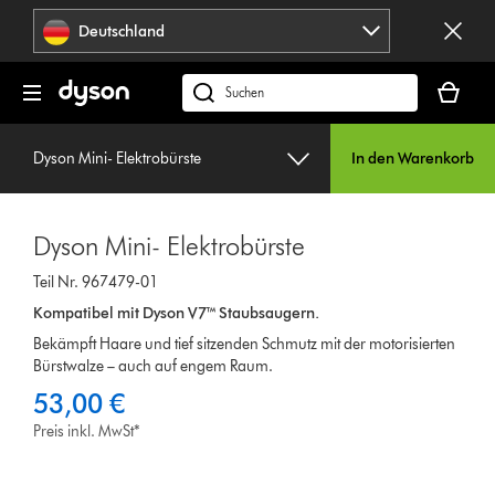
Navigation
Deutschland
überspringen
Dein
Warenko
dyson.de
ist
durchsuchen
leer
Dyson Mini- Elektrobürste
In den Warenkorb
Dyson Mini- Elektrobürste
Teil Nr. 967479-01
Kompatibel mit Dyson V7™ Staubsaugern.
Bekämpft Haare und tief sitzenden Schmutz mit der motorisierten
Bürstwalze – auch auf engem Raum.
53,00 €
Preis inkl. MwSt*