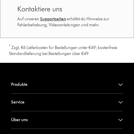
Kontaktiere uns
Auf unseren
Supportseiten
erhältst du Hinweise zur
Fehlerbehebung, Videoanleitungen und mehr.
*
Zzgl. €6 Lieferkosten für Bestellungen unter €49; kostenfreie
Standardlieferung bei Bestellungen über €49
Produkte
Service
Über uns