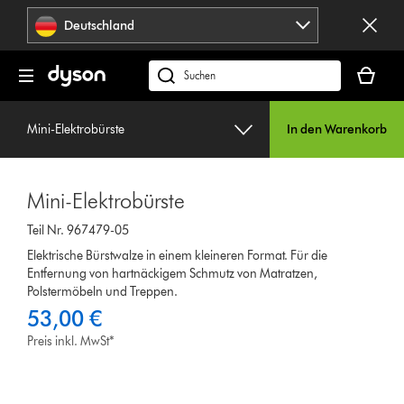
Navigation
Deutschland
überspringen
Dein
Warenko
dyson.de
ist
durchsuchen
leer
Mini-Elektrobürste
In den Warenkorb
Mini-Elektrobürste
Teil Nr. 967479-05
Elektrische Bürstwalze in einem kleineren Format. Für die
Entfernung von hartnäckigem Schmutz von Matratzen,
Polstermöbeln und Treppen.
53,00 €
Preis inkl. MwSt*