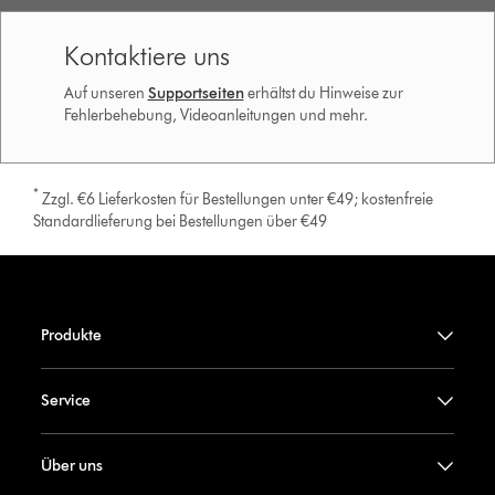
Kontaktiere uns
Auf unseren
Supportseiten
erhältst du Hinweise zur
Fehlerbehebung, Videoanleitungen und mehr.
*
Zzgl. €6 Lieferkosten für Bestellungen unter €49; kostenfreie
Standardlieferung bei Bestellungen über €49
Produkte
Service
Über uns