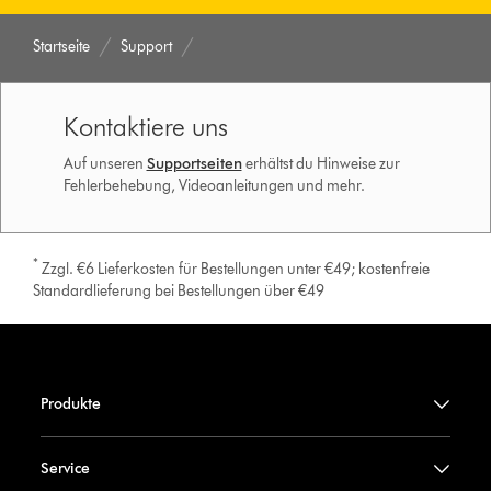
Startseite
Support
Kontaktiere uns
Auf unseren
Supportseiten
erhältst du Hinweise zur
Fehlerbehebung, Videoanleitungen und mehr.
*
Zzgl. €6 Lieferkosten für Bestellungen unter €49; kostenfreie
Standardlieferung bei Bestellungen über €49
Produkte
Service