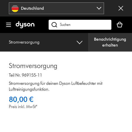
Navigation
Deutschland
überspringen
Dein
Warenko
dyson.de
ist
durchsuchen
leer
Benachrichtigung
Stromversorgung
erhalten
Stromversorgung
Teil Nr. 969155-11
Stromversorgung für deinen Dyson Luftbefeuchter mit
Luftreinigungsfunktion.
80,00 €
Preis inkl. MwSt*