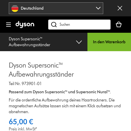
Navigation
Deutschland
überspringen
Dein
Warenko
dyson.de
ist
durchsuchen
leer
Dyson Supersonic™
In den Warenkorb
Aufbewahrungsständer
Dyson Supersonic™
Aufbewahrungsständer
Teil Nr. 973901-01
Passend zum Dyson Supersonic™ und Supersonic Nural™.
Für die ordentliche Aufbewahrung deines Haartrockners. Die
magnetischen Aufsätze lassen sich mit einem Klick aufsetzen und
abnehmen.
65,00 €
Preis inkl. MwSt*