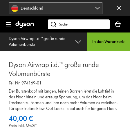
Navigation
Deutschland
überspringen
Dein
Warenko
dyson.de
ist
durchsuchen
leer
Dyson Airwrap i.d.™ große runde
In den Warenkorb
Volumenbürste
Dyson Airwrap i.d.™ große runde
Volumenbürste
Teil Nr. 974169-01
Der Bürstenkopf mit langen, feinen Borsten leitet die Luft tief in
das Haar hinein und erzeugt Spannung, um das Haar beim
Trocknen zu Formen und ihm noch mehr Volumen zu verleihen.
Für spektkuläre Blow-Out-Looks. Ideal auch für längeres Haar.
40,00 €
Preis inkl. MwSt*