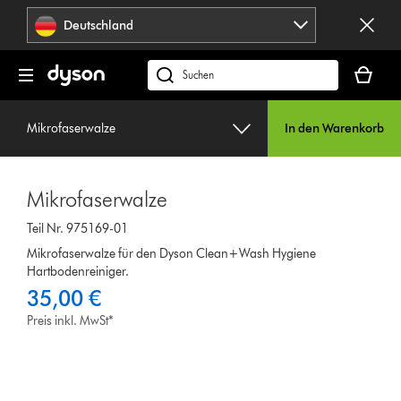
Navigation
Deutschland
überspringen
Dein
Warenko
dyson.de
ist
durchsuchen
leer
Mikrofaserwalze
In den Warenkorb
Mikrofaserwalze
Teil Nr. 975169-01
Mikrofaserwalze für den Dyson Clean+Wash Hygiene
Hartbodenreiniger.
35,00 €
Preis inkl. MwSt*