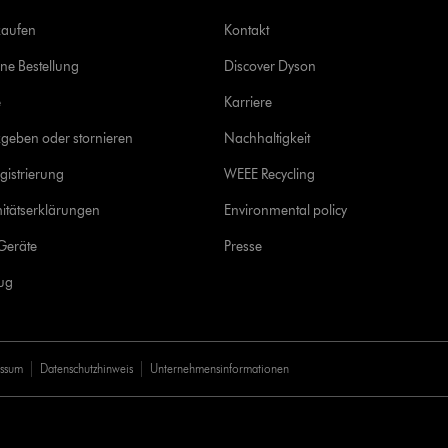
kaufen
Kontakt
ine Bestellung
Discover Dyson
e
Karriere
geben oder stornieren
Nachhaltigkeit
gistrierung
WEEE Recycling
itätserklärungen
Environmental policy
Geräte
Presse
rug
essum
Datenschutzhinweis
Unternehmensinformationen