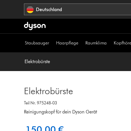
Navigation
Deutschland
überspringen
Staubsauger
Haarpflege
Raumklima
Kopfhöre
Elektrobürste
Elektrobürste
Teil Nr. 975248-03
Reinigungskopf für dein Dyson Gerät
150,00 €