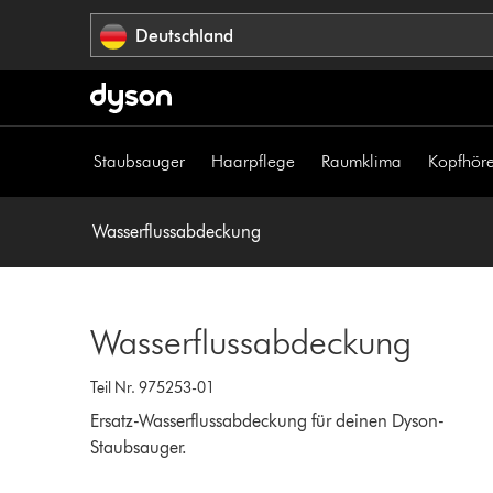
Navigation
Deutschland
überspringen
Staubsauger
Haarpflege
Raumklima
Kopfhöre
Wasserflussabdeckung
Wasserflussabdeckung
Teil Nr. 975253-01
Ersatz-Wasserflussabdeckung für deinen Dyson-
Staubsauger.