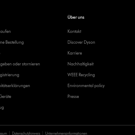
Über uns
kaufen
Kontakt
ine Bestellung
Discover Dyson
e
Karriere
geben oder stornieren
Nachhaltigkeit
gistrierung
WEEE Recycling
itätserklärungen
Environmental policy
Geräte
Presse
rug
essum
Datenschutzhinweis
Unternehmensinformationen