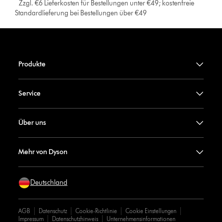
*
Zzgl. €6 Lieferkosten für Bestellungen unter €49; kostenfreie
Standardlieferung bei Bestellungen über €49
Produkte
Service
Über uns
Mehr von Dyson
Deutschland
AGB
Datenschutz
Cookie-Richtlinie
Cookie Einstellungen
Impressum
Datenschutzhinweis
Unternehmensinformationen