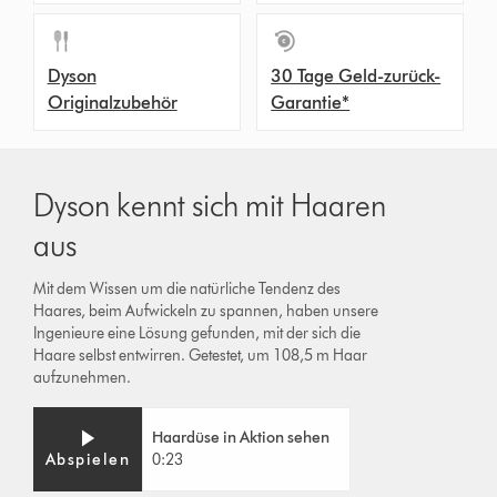
Dyson
30 Tage Geld-zurück-
Originalzubehör
Garantie*
Dyson kennt sich mit Haaren
aus
Mit dem Wissen um die natürliche Tendenz des
Haares, beim Aufwickeln zu spannen, haben unsere
Ingenieure eine Lösung gefunden, mit der sich die
Haare selbst entwirren. Getestet, um 108,5 m Haar
aufzunehmen.
Video
Video-
Haardüse in Aktion sehen
Transcript
Transkript
Abspielen
0:23
öffnen