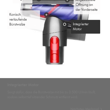
Öffnung an
der Vorderseite
Konisch
verlaufende
Integrierter
Bürstwalze
Motor
Integrierter Motor
Sorgt dafür, dass die Bürstwalze mit bis zu 3.500 U/min läuft,
sodass selbst tief sitzender Schmutz entfernt wird.
Nächstes Merkmal