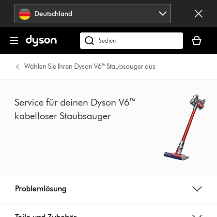
Navigation
Deutschland
überspringen
Dein
Warenko
dyson.de
ist
durchsuchen
leer
Wählen Sie Ihren Dyson V6™ Staubsauger aus
Service für deinen Dyson V6™
kabelloser Staubsauger
Problemlösung