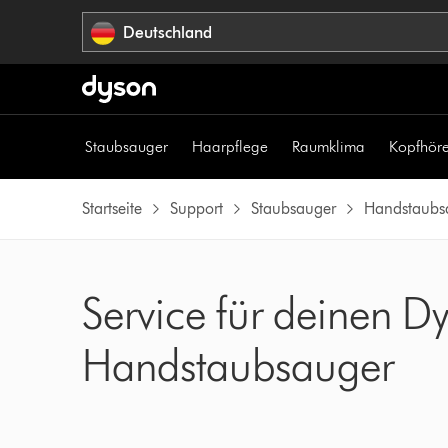
Navigation
Deutschland
überspringen
Staubsauger
Haarpflege
Raumklima
Kopfhöre
Startseite
Support
Staubsauger
Handstaubs
Service für deinen 
Handstaubsauger