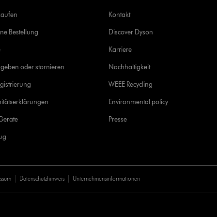
kaufen
Kontakt
ine Bestellung
Discover Dyson
e
Karriere
geben oder stornieren
Nachhaltigkeit
gistrierung
WEEE Recycling
itätserklärungen
Environmental policy
Geräte
Presse
rug
essum
Datenschutzhinweis
Unternehmensinformationen