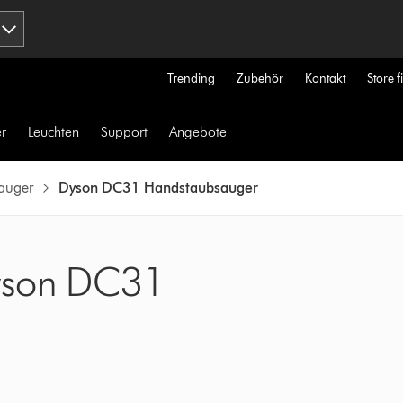
Trending
Zubehör
Kontakt
Store 
r
Leuchten
Support
Angebote
auger
Dyson DC31 Handstaubsauger
Dyson DC31