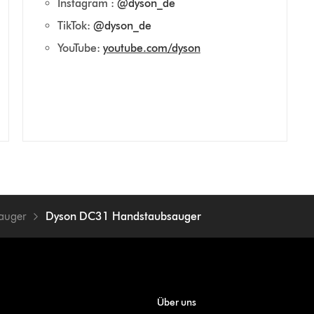
Instagram :
@dyson_de
TikTok:
@dyson_de
YouTube:
youtube.com/dyson
auger
Dyson DC31 Handstaubsauger
Über uns