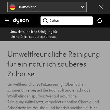
Navigation
Deutschland
überspringen
Dein
Warenko
dyson.de
ist
durchsuchen
Umweltfreundliche Reinigung für
leer
ein natürlich sauberes Zuhause
Umweltfreundliche Reinigung
für ein natürlich sauberes
Zuhause
Umweltfreundliches Putzen reinigt Oberflächen
schonend, verbessert die Raumluft und erhöht das
Wohlbefinden spürbar. Wer auf natürliche
Reinigungsmittel setzt, vermeidet unnötige Chemie und
Schadstoffe im Haushalt und handelt nachhaltig. Hier