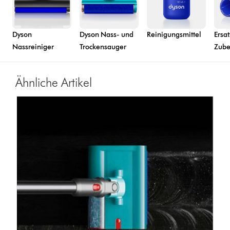
Dyson
Dyson Nass- und
Reinigungsmittel
Ersa
Nassreiniger
Trockensauger
Zube
Ähnliche Artikel