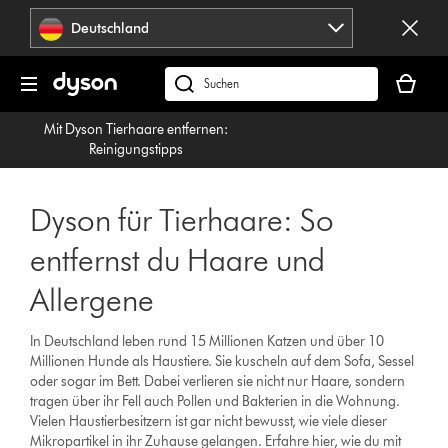
Navigation
Deutschland
überspringen
Dein
Warenko
dyson.de
ist
durchsuchen
Mit Dyson Tierhaare entfernen:
leer
Reinigungstipps
Dyson für Tierhaare: So
entfernst du Haare und
Allergene
In Deutschland leben rund 15 Millionen Katzen und über 10
Millionen Hunde als Haustiere. Sie kuscheln auf dem Sofa, Sessel
oder sogar im Bett. Dabei verlieren sie nicht nur Haare, sondern
tragen über ihr Fell auch Pollen und Bakterien in die Wohnung.
Vielen Haustierbesitzern ist gar nicht bewusst, wie viele dieser
Mikropartikel in ihr Zuhause gelangen. Erfahre hier, wie du mit