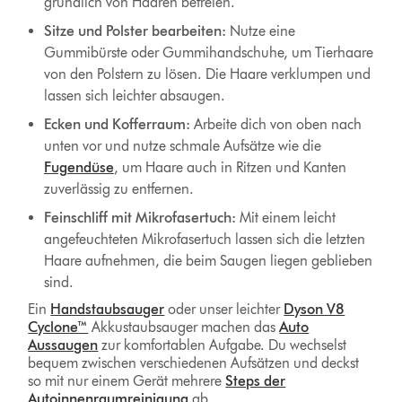
gründlich von Haaren befreien.
Sitze und Polster bearbeiten:
Nutze eine
Gummibürste oder Gummihandschuhe, um Tierhaare
von den Polstern zu lösen. Die Haare verklumpen und
lassen sich leichter absaugen.
Ecken und Kofferraum:
Arbeite dich von oben nach
unten vor und nutze schmale Aufsätze wie die
Fugendüse
, um Haare auch in Ritzen und Kanten
zuverlässig zu entfernen.
Feinschliff mit Mikrofasertuch:
Mit einem leicht
angefeuchteten Mikrofasertuch lassen sich die letzten
Haare aufnehmen, die beim Saugen liegen geblieben
sind.
Ein
Handstaubsauger
oder unser leichter
Dyson V8
Cyclone™
Akkustaubsauger machen das
Auto
Aussaugen
zur komfortablen Aufgabe. Du wechselst
bequem zwischen verschiedenen Aufsätzen und deckst
so mit nur einem Gerät mehrere
Steps der
Autoinnenraumreinigung
ab.