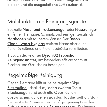
bleiben und die
ausgestoßene Luft sauber
ist.
Multifunktionale Reinigungsgeräte
Spezielle
Nass- und Trockensauger
oder
Nassreiniger
entfernen Tierhaare, Schmutz und reinigen zusätzlich
Hartböden
mit sauberem Wasser. Der
Dyson
Clean+Wash Hygiene
entfernt Haare aber auch
Futterrückstände und Pfotenabdrücke vom Boden.
Tipp:
Entdecke unser
Dyson 02 Probiotic
Reinigungsmittel
, um besonders effektiv Schmutz,
Flecken und Gerüche zu beseitigen.
Regelmäßige Reinigung
Gegen Tierhaare hilft nur eine
regelmäßige
Putzroutine
. Ideal ist es,
jeden zweiten Tag zu
Staubsaugen
und auch
alle Oberflächen
abzuwischen
, auf denen sich das Haustier aufhält. Stark
frequentierte Räume sollten häufiger gereinigt werden.
Dafür bietet sich auch ein
Saugroboter
an: Du kannst