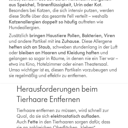
aus Speichel, Tränenflüssigkeit, Urin oder Kot
.
Besonders bei Katzen, die sich intensiv putzen, werden
diese Stoffe über das gesamte Fell verteilt – weshalb
Katzenallergien doppelt so häufig
auftreten wie
Hundeallergien.
Zusätzlich
bringen Haustiere Pollen, Bakterien, Viren
und andere Partikel mit
ins Zuhause
. Diese Allergene
heften sich an Staub
, schweben stundenlang in der Luft
oder
bleiben an Haaren und Kleidung haften
und
gelangen so sogar in Räume, in denen nie ein Tier war –
etwa ins Kino, Hotelzimmer oder einen Theatersaal.
Umso wichtiger ist es, diesen Partikeln vorzubeugen und
sie regelmäßig und effektiv zu entfernen.
Herausforderungen beim
Tierhaare Entfernen
Tierhaare entfernen zu müssen, wird schnell zur
Qual, da sie sich
elektrostatisch aufladen
.
Auch
Fette
in den Tierhaaren sorgen dafür, dass
sie an zahlreichen Oberflächen „kleben“