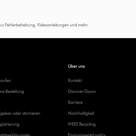
 zur Fehlerbehebung, Videoanleitungen und mehr.
Über uns
kaufen
Kontakt
ine Bestellung
Discover Dyson
e
Karriere
geben oder stornieren
Nachhaltigkeit
gistrierung
WEEE Recycling
itätserklärungen
Environmental policy