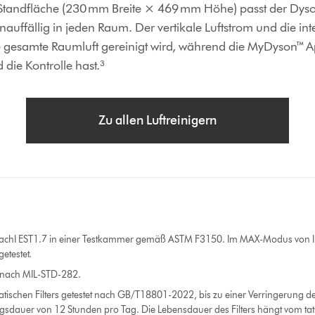
Standfläche (230 mm Breite × 469 mm Höhe) passt der Dys
nauffällig in jeden Raum. Der vertikale Luftstrom und die in
e gesamte Raumluft gereinigt wird, während die MyDyson™ Ap
die Kontrolle hast.³
Zu allen Luftreinigern
 nachI EST1.7 in einer Testkammer gemäß ASTM F3150. Im MAX-Modus von IB
getestet.
tet nach MIL-STD-282.
tatischen Filters getestet nach GB/T18801-2022, bis zu einer Verringerung 
gsdauer von 12 Stunden pro Tag. Die Lebensdauer des Filters hängt vom tat