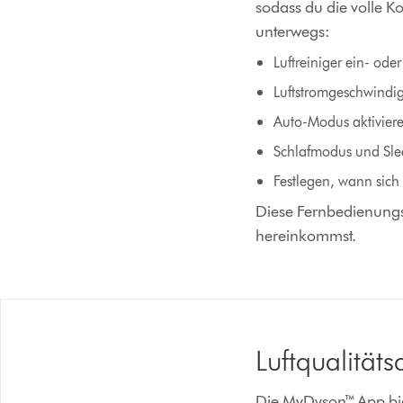
sodass du die volle Ko
unterwegs:
Luftreiniger ein- ode
Luftstromgeschwindigk
Auto-Modus aktivier
Schlafmodus und Slee
Festlegen, wann sich 
Diese Fernbedienungsf
hereinkommst.
Luftqualitäts
Die MyDyson™ App biet