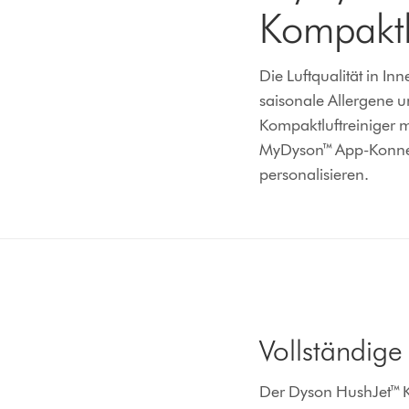
Kompaktlu
Die Luftqualität in I
saisonale Allergene 
Kompaktluftreiniger 
MyDyson™ App-Konnekt
personalisieren.
Vollständige
Der Dyson HushJet™ K