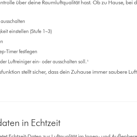
ntrolle über deine Raumluftqualität hast. Ob zu Hause, bei d
r ausschalten
eit einstellen (Stufe 1–3)
en
p-Timer festlegen
der Luftreiniger ein- oder ausschalten soll.¹
unktion stellt sicher, dass dein Zuhause immer saubere Luft 
daten in Echtzeit
et Echtzeit-Daten zur Luftqualität im Innen- und Außenberei