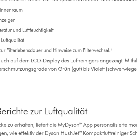
m Innenraum
nzeigen
atur und Luftfeuchtigkeit
 Luftqualität
zur Filterlebensdauer und Hinweise zum Filterwechsel.¹
ch auf dem LCD-Display des Luftreinigers angezeigt. Mithil
erschmutzungsgrade von Grün (gut) bis Violett (schwerwiege
richte zur Luftqualität
e zu erhalten, liefert die MyDyson™ App personalisierte mon
igen, wie effektiv der Dyson HushJet™ Kompaktluftreiniger Sc