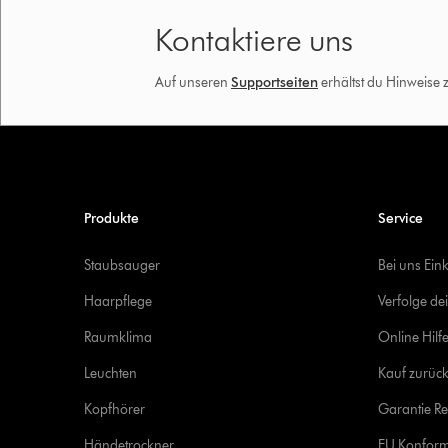
Kontaktiere uns
Auf unseren
Supportseiten
erhältst du Hinweise
Produkte
Service
Staubsauger
Bei uns Ein
Haarpflege
Verfolge de
Raumklima
Online Hilf
Leuchten
Kauf zurück
Kopfhörer
Garantie Re
Händetrockner
EU Konform