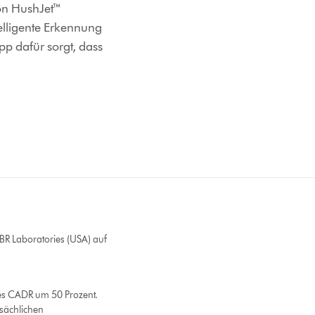
on HushJet™
telligente Erkennung
p dafür sorgt, dass
R Laboratories (USA) auf
des CADR um 50 Prozent.
sächlichen