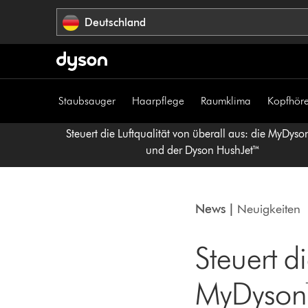
Navigation
Deutschland
überspringen
Staubsauger
Haarpflege
Raumklima
Kopfhöre
Steuert die Luftqualität von überall aus: die MyDys
und der Dyson HushJet™
News |
Neuigkeiten
Steuert d
MyDyson™