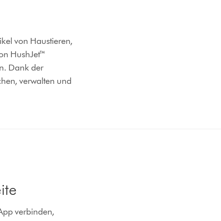
kel von Haustieren,
son HushJet™
en. Dank der
chen, verwalten und
ite
App verbinden,