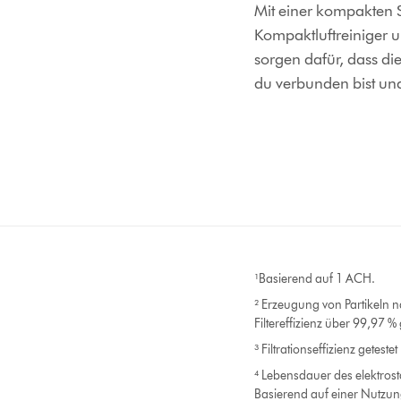
Mit einer kompakten 
Kompaktluftreiniger u
sorgen dafür, dass di
du verbunden bist und 
¹Basierend auf 1 ACH.
² Erzeugung von Partikeln
Filtereffizienz über 99,97 % 
³ Filtrationseffizienz getes
⁴ Lebensdauer des elektros
Basierend auf einer Nutzun