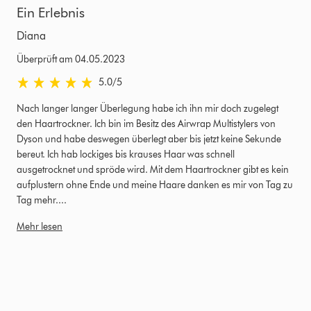
Ein Erlebnis
Diana
Überprüft am 04.05.2023
5.0 von 5 Sternen in Überprüft am 04.05.2023 Bewertungen
5.0
/5
Nach langer langer Überlegung habe ich ihn mir doch zugelegt
den Haartrockner. Ich bin im Besitz des Airwrap Multistylers von
Dyson und habe deswegen überlegt aber bis jetzt keine Sekunde
bereut. Ich hab lockiges bis krauses Haar was schnell
ausgetrocknet und spröde wird. Mit dem Haartrockner gibt es kein
aufplustern ohne Ende und meine Haare danken es mir von Tag zu
Tag mehr....
Mehr lesen