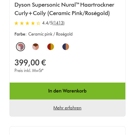
Dyson Supersonic Nural™ Haartrockner
Curly+Coily (Ceramic Pink/Roségold)
4.4 von 5 Sternen in 1413 Bewertungen
4.4
/5
(1413)
Farbe:
Ceramic pink / Roségold
Options
399,00 €
Preis inkl. MwSt*
In den Warenkorb
Mehr erfahren