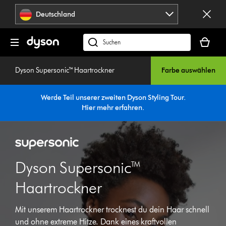
Navigation
Deutschland
überspringen
Dein
Warenko
dyson.de
ist
durchsuchen
leer
Dyson Supersonic™ Haartrockner
Farbe auswählen
Werde Teil unserer zweiten Dyson Styling Tour.
Hier mehr erfahren
.
Dyson Supersonic™
Haartrockner
Mit unserem Haartrockner trocknest du dein Haar schnell
und ohne extreme Hitze. Dank eines kraftvollen