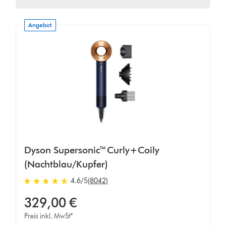
Angebot
Dyson Supersonic™ Curly+Coily
(Nachtblau/Kupfer)
4.6 von 5 Sternen in 8042 Bewertungen
4.6
/5
(8042)
329,00 €
Preis inkl. MwSt*