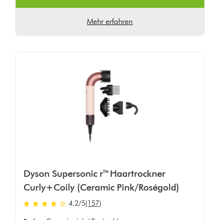
Mehr erfahren
Dyson Supersonic r™ Haartrockner
Curly+Coily (Ceramic Pink/Roségold)
4.2 von 5 Sternen in 157 Bewertungen
4.2
/5
(157)