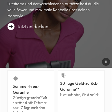
Luftstroms und der verschiedenen Aufsätze hast du die
volle Power und maximale Kontrolle über deinen
Haarstyle.
Jetzt entdecken
30 Tage Geld-zurück-
Sommer-Preis-
Garantie**
Garantie
Nicht zufrieden, Geld zurück.
Günstiger gefunden? Wir
erstatten dir die Differenz
bis zu 7 Tage nach dem