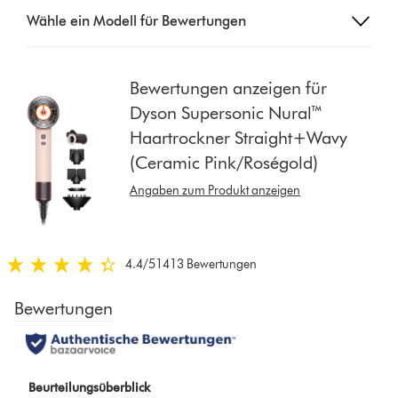
Select
Wähle ein Modell für Bewertungen
a
button
from
the
Bewertungen anzeigen für
list
Dyson Supersonic Nural™
to
Haartrockner Straight+Wavy
show
(Ceramic Pink/Roségold)
reviews
for
Angaben zum Produkt anzeigen
that
model
below
4.4
/5
1413 Bewertungen
4.4
von
5
Sternen
in
1413
Bewertungen