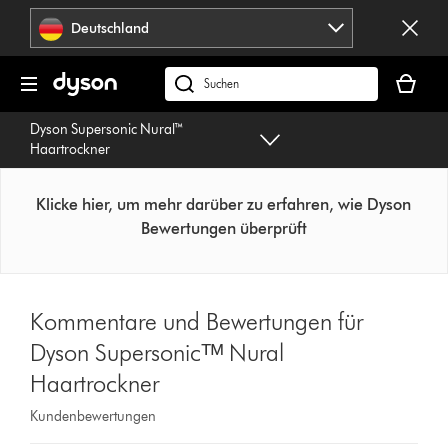
Navigation
Deutschland
überspringen
Dein
Warenko
dyson.de
ist
durchsuchen
Dyson Supersonic Nural™
leer
Haartrockner
Klicke hier, um mehr darüber zu erfahren, wie Dyson
Bewertungen überprüft
Kommentare und Bewertungen für
Dyson Supersonicᵀᴹ Nural
Haartrockner
Kundenbewertungen