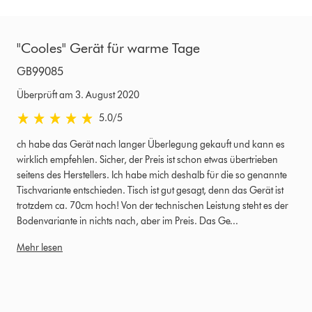
"Cooles" Gerät für warme Tage
GB99085
Überprüft am 3. August 2020
5.0 von 5 Sternen in Überprüft am 3. August 2020 Bewertungen
5.0
/5
ch habe das Gerät nach langer Überlegung gekauft und kann es
wirklich empfehlen. Sicher, der Preis ist schon etwas übertrieben
seitens des Herstellers. Ich habe mich deshalb für die so genannte
Tischvariante entschieden. Tisch ist gut gesagt, denn das Gerät ist
trotzdem ca. 70cm hoch! Von der technischen Leistung steht es der
Bodenvariante in nichts nach, aber im Preis. Das Ge...
Mehr lesen