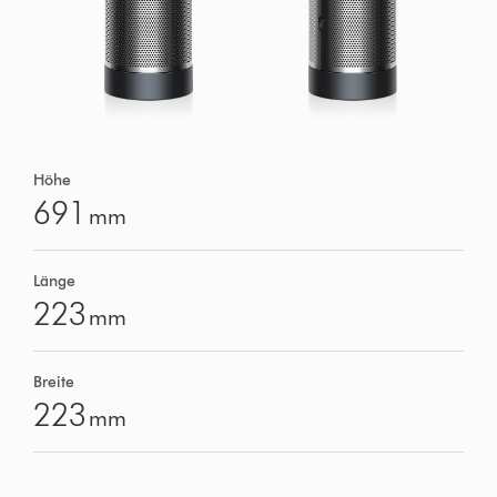
Höhe
691
mm
Länge
223
mm
Breite
223
mm