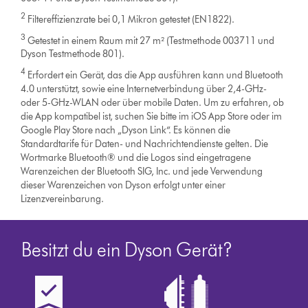
2
Filtereffizienzrate bei 0,1 Mikron getestet (EN1822).
3
Getestet in einem Raum mit 27 m² (Testmethode 003711 und
Dyson Testmethode 801).
4
Erfordert ein Gerät, das die App ausführen kann und Bluetooth
4.0 unterstützt, sowie eine Internetverbindung über 2,4-GHz-
oder 5-GHz-WLAN oder über mobile Daten. Um zu erfahren, ob
die App kompatibel ist, suchen Sie bitte im iOS App Store oder im
Google Play Store nach „Dyson Link“. Es können die
Standardtarife für Daten- und Nachrichtendienste gelten. Die
Wortmarke Bluetooth® und die Logos sind eingetragene
Warenzeichen der Bluetooth SIG, Inc. und jede Verwendung
dieser Warenzeichen von Dyson erfolgt unter einer
Lizenzvereinbarung.
Besitzt du ein Dyson Gerät?