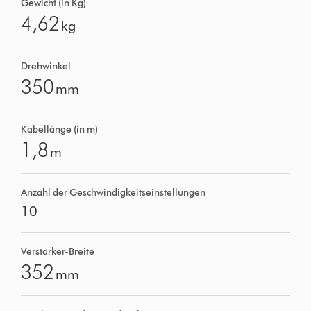
Gewicht (in Kg)
4,62
kg
Drehwinkel
350
mm
Kabellänge (in m)
1,8
m
Anzahl der Geschwindigkeitseinstellungen
10
Verstärker-Breite
352
mm