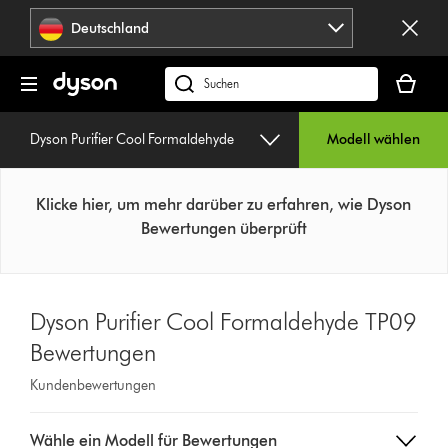
Navigation
Deutschland
überspringen
Dein
Warenko
dyson.de
ist
durchsuchen
leer
Dyson Purifier Cool Formaldehyde
Modell wählen
Klicke hier, um mehr darüber zu erfahren, wie Dyson
Bewertungen überprüft
Dyson Purifier Cool Formaldehyde TP09
Bewertungen
Kundenbewertungen
Select
Wähle ein Modell für Bewertungen
a