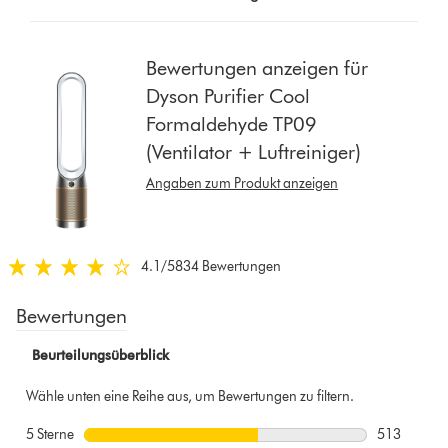
button
from
the
Bewertungen anzeigen für
list
Dyson Purifier Cool
to
Formaldehyde TP09
show
(Ventilator + Luftreiniger)
reviews
for
Angaben zum Produkt anzeigen
that
model
below
4.1
/5
834 Bewertungen
4.1
von
5
Sternen
in
834
Bewertungen