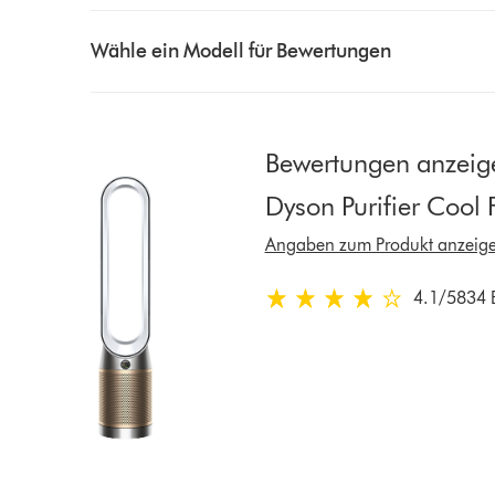
Select
a
Wähle ein Modell für Bewertungen
button
from
the
list
Bewertungen anzeige
to
Dyson Purifier Cool 
show
reviews
Angaben zum Produkt anzeig
for
that
4.1
/5
834 
4.1
model
von
below
5
Sternen
in
834
Bewertungen