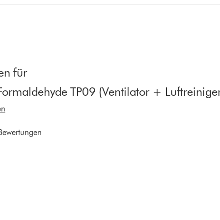
n für
Formaldehyde TP09 (Ventilator + Luftreiniger
en
Bewertungen