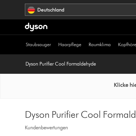
Navigation
Deutschland
überspringen
Staubsauger
Haarpflege
Raumklima
Kopfhöre
Dyson Purifier Cool Formaldehyde
Klicke h
Dyson Purifier Cool Forma
Kundenbewertungen