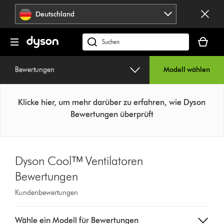
Navigation
Deutschland
überspringen
Dein
Warenko
dyson.de
ist
durchsuchen
leer
Bewertungen
Modell wählen
Klicke hier, um mehr darüber zu erfahren, wie Dyson
Bewertungen überprüft
Dyson Coolᵀᴹ Ventilatoren
Bewertungen
Kundenbewertungen
Select
Wähle ein Modell für Bewertungen
a