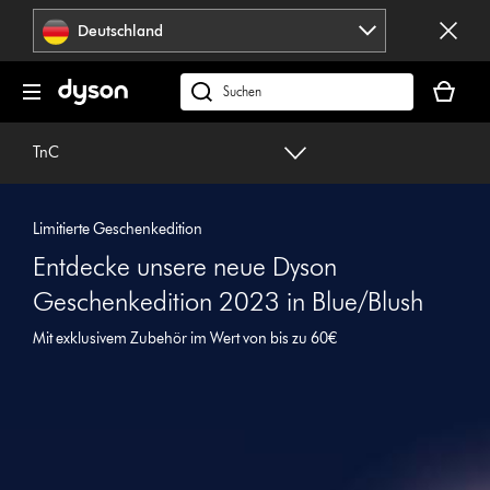
Navigation
Deutschland
überspringen
Dein
Warenko
dyson.de
ist
durchsuchen
leer
TnC
Limitierte Geschenkedition
Entdecke unsere neue Dyson
Geschenkedition 2023 in Blue/Blush
Mit exklusivem Zubehör im Wert von bis zu 60€