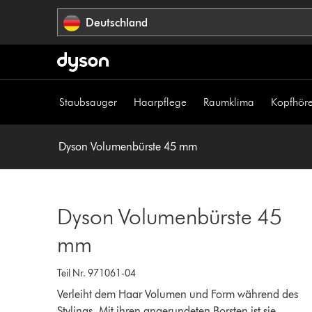
Navigation
Deutschland
überspringen
Staubsauger
Haarpflege
Raumklima
Kopfhöre
Dyson Volumenbürste 45 mm
Dyson Volumenbürste 45
mm
Teil Nr. 971061-04
Verleiht dem Haar Volumen und Form während des
Stylings. Mit ihren angerundeten Borsten ist sie