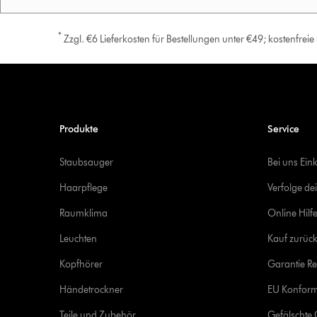
*
Zzgl. €6 Lieferkosten für Bestellungen unter €49; kostenfrei
Produkte
Service
Staubsauger
Bei uns Ein
Haarpflege
Verfolge de
Raumklima
Online Hilf
Leuchten
Kauf zurück
Kopfhörer
Garantie Re
Händetrockner
EU Konform
Teile und Zubehör
Gefälschte 