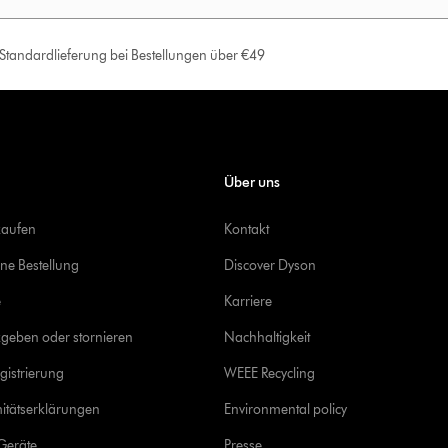
e Standardlieferung bei Bestellungen über €49
Über uns
kaufen
Kontakt
ine Bestellung
Discover Dyson
e
Karriere
geben oder stornieren
Nachhaltigkeit
gistrierung
WEEE Recycling
itätserklärungen
Environmental policy
Geräte
Presse