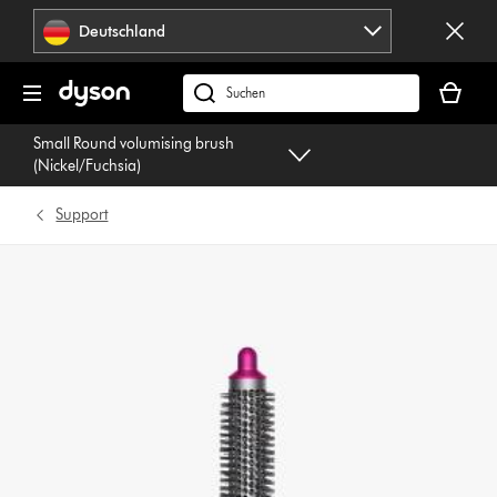
Navigation
Deutschland
überspringen
Dein
Warenko
dyson.de
ist
durchsuchen
Small Round volumising brush
leer
(Nickel/Fuchsia)
Support