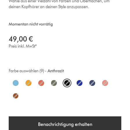
Wähle aus einer Vielzahl von Farben und Oberflächen, um
deinen Kopfhörer an deinen Style anzupassen.
Momentan nicht vorrätig
49,00 €
Preis inkl. MwSt*
Farbe auswählen (9) -
Anthrazit
O
p
t
i
o
Benachrichtigung erhalten