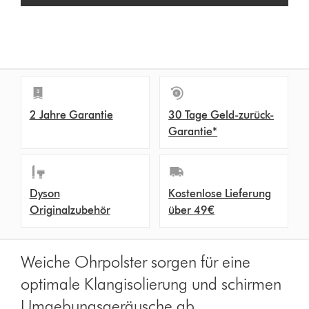
n
s
2 Jahre Garantie
30 Tage Geld-zurück-
Garantie*
Dyson
Kostenlose Lieferung
Originalzubehör
über 49€
Weiche Ohrpolster sorgen für eine
optimale Klangisolierung und schirmen
Umgebungsgeräusche ab.