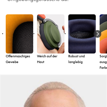
Offenmaschiges
Weich auf der
Robust und
Sorgf
Gewebe
Haut
langlebig
ausg
Farb
Dies
ist
ein
Karussell
mit
mehreren
Folien.