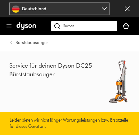
Navigation
Deutschland
überspringen
Dein
Warenko
dyson.de
ist
durchsuchen
leer
Bürststaubsauger
Service für deinen Dyson DC25
Bürststaubsauger
Leider bieten wir nicht länger Wartungsleistungen bzw. Ersatzteile
für dieses Gerät an.