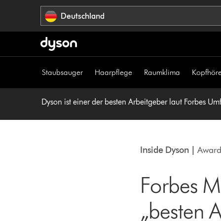
Navigation
Deutschland
überspringen
Staubsauger
Haarpflege
Raumklima
Kopfhöre
Dyson ist einer der besten Arbeitgeber laut Forbes Um
Inside Dyson |
Award
Forbes Ma
„besten A