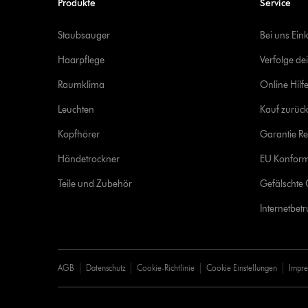
Produkte
Service
Staubsauger
Bei uns Ein
Haarpflege
Verfolge de
Raumklima
Online Hilf
Leuchten
Kauf zurück
Kopfhörer
Garantie Re
Händetrockner
EU Konform
Teile und Zubehör
Gefälschte 
Internetbet
AGB
Datenschutz
Cookie-Richtlinie
Cookie Einstellungen
Impr