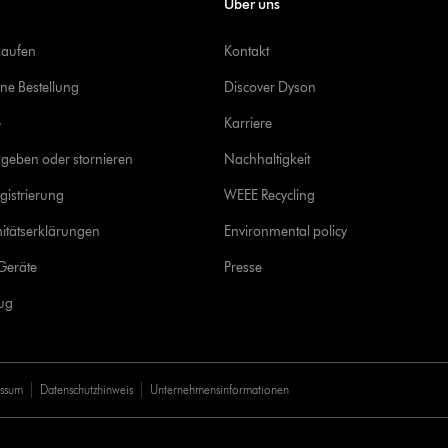
Über uns
kaufen
Kontakt
ine Bestellung
Discover Dyson
e
Karriere
geben oder stornieren
Nachhaltigkeit
gistrierung
WEEE Recycling
itätserklärungen
Environmental policy
Geräte
Presse
rug
essum
Datenschutzhinweis
Unternehmensinformationen