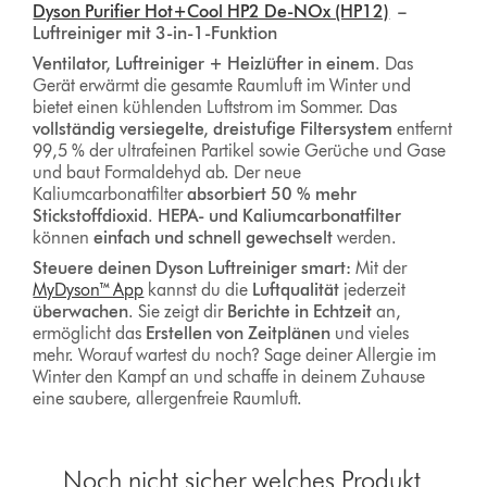
Dyson Purifier Hot+Cool HP2 De-NOx (HP12)
–
Luftreiniger mit 3-in-1-Funktion
Ventilator, Luftreiniger + Heizlüfter in einem
. Das
Gerät erwärmt die gesamte Raumluft im Winter und
bietet einen kühlenden Luftstrom im Sommer. Das
vollständig versiegelte, dreistufige Filtersystem
entfernt
99,5 % der ultrafeinen Partikel sowie Gerüche und Gase
und baut Formaldehyd ab. Der neue
Kaliumcarbonatfilter
absorbiert 50 % mehr
Stickstoffdioxid
.
HEPA- und Kaliumcarbonatfilter
können
einfach und schnell gewechselt
werden.
Steuere deinen Dyson Luftreiniger smart:
Mit der
MyDyson™ App
kannst du die
Luftqualität
jederzeit
überwachen
. Sie zeigt dir
Berichte in Echtzeit
an,
ermöglicht das
Erstellen von Zeitplänen
und vieles
mehr. Worauf wartest du noch? Sage deiner Allergie im
Winter den Kampf an und schaffe in deinem Zuhause
eine saubere, allergenfreie Raumluft.
Noch nicht sicher welches Produkt