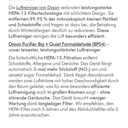
Die
Luftreiniger von Dyson
verbinden
leistungsstarke
HEPA-13-Filtertechnologie
mit schlichtem Design. Sie
entfernen 99,95 % der mikroskopisch kleinen Partikel
und Schadstoffe
und tragen so dazu bei, die Belastung
durch Winterallergien deutlich zu reduzieren.
Diese
Luftreiniger
reinigen die Luft
besonders effizient
:
Dyson Purifier Big + Quiet Formaldehyde (BP04)
–
unser leisester, leistungsstärkster Luftreiniger
Die fortschrittliche
HEPA-13-Filtration
entfernt
Schadstoffe, Allergene und Gerüche. Das Gerät fängt
automatisch
3-mal mehr Stickstoff (NO₂)
ein und
zersetzt sogar Formaldehyd. Dank Kegel-Aerodynamik
werden zwei Luftströme mit hoher Geschwindigkeit durch
den Raum geleitet, was für eine besonders
effiziente
Luftreinigung
auch
in großen Räumen
sorgt –
ohne
störende Geräusche
. Das Gerät braucht
weniger
Wartung
dank
langlebiger Filter
. Wir empfehlen, den
HEPA-Filter nach 5 Jahren und den Aktivkohlefilter alle 2
Jahre auszutauschen.