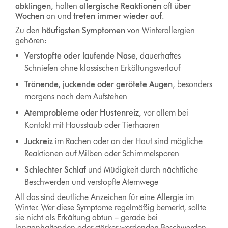
abklingen
, halten
allergische Reaktionen
oft
über
Wochen
an und
treten immer wieder auf
.
Zu den
häufigsten Symptomen
von Winterallergien
gehören:
Verstopfte oder laufende Nase,
dauerhaftes
Schniefen ohne klassischen Erkältungsverlauf
Tränende, juckende oder gerötete Augen
, besonders
morgens nach dem Aufstehen
Atemprobleme oder Hustenreiz
, vor allem bei
Kontakt mit Hausstaub oder Tierhaaren
Juckreiz
im Rachen oder an der Haut sind mögliche
Reaktionen auf Milben oder Schimmelsporen
Schlechter Schlaf
und Müdigkeit durch nächtliche
Beschwerden und verstopfte Atemwege
All das sind deutliche Anzeichen für eine Allergie im
Winter. Wer diese Symptome regelmäßig bemerkt, sollte
sie nicht als Erkältung abtun – gerade bei
langanhaltenden oder stärker werdenden Beschwerden