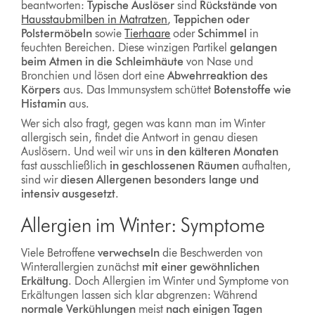
beantworten:
Typische Auslöser
sind
Rückstände von
Hausstaubmilben in Matratzen
,
Teppichen oder
Polstermöbeln
sowie
Tierhaare
oder
Schimmel
in
feuchten Bereichen. Diese winzigen Partikel
gelangen
beim Atmen in die Schleimhäute
von Nase und
Bronchien und lösen dort eine
Abwehrreaktion des
Körpers
aus. Das Immunsystem schüttet
Botenstoffe wie
Histamin
aus.
Wer sich also fragt, gegen was kann man im Winter
allergisch sein, findet die Antwort in genau diesen
Auslösern. Und weil wir uns
in den kälteren Monaten
fast ausschließlich
in geschlossenen Räumen
aufhalten,
sind wir
diesen Allergenen besonders lange und
intensiv ausgesetzt
.
Allergien im Winter: Symptome
Viele Betroffene
verwechseln
die Beschwerden von
Winterallergien zunächst
mit einer gewöhnlichen
Erkältung
. Doch Allergien im Winter und Symptome von
Erkältungen lassen sich klar abgrenzen: Während
normale Verkühlungen
meist
nach einigen Tagen