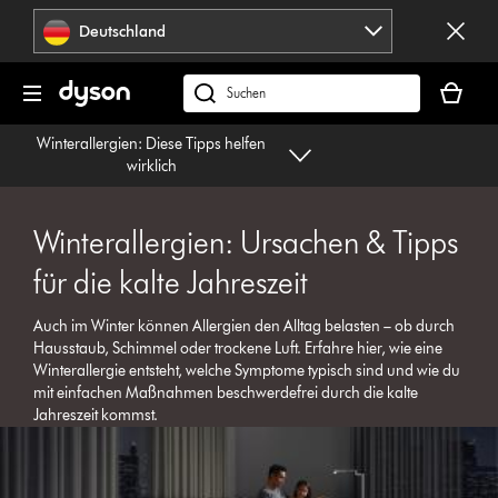
Navigation
Deutschland
überspringen
Dein
Warenko
dyson.de
ist
durchsuchen
Winterallergien: Diese Tipps helfen
leer
wirklich
Winterallergien: Ursachen & Tipps
für die kalte Jahreszeit
Auch im Winter können Allergien den Alltag belasten – ob durch
Hausstaub, Schimmel oder trockene Luft. Erfahre hier, wie eine
Winterallergie entsteht, welche Symptome typisch sind und wie du
mit einfachen Maßnahmen beschwerdefrei durch die kalte
Jahreszeit kommst.