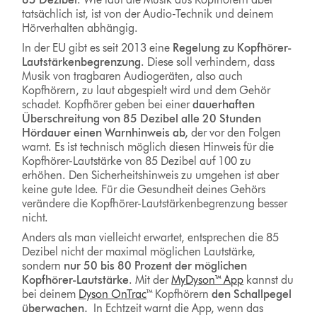
tatsächlich ist, ist von der Audio-Technik und deinem
Hörverhalten abhängig.
In der EU gibt es seit 2013 eine
Regelung zu Kopfhörer-
Lautstärkenbegrenzung
. Diese soll verhindern, dass
Musik von tragbaren Audiogeräten, also auch
Kopfhörern, zu laut abgespielt wird und dem Gehör
schadet. Kopfhörer geben bei einer
dauerhaften
Überschreitung von 85 Dezibel alle 20 Stunden
Hördauer einen Warnhinweis ab,
der vor den Folgen
warnt. Es ist technisch möglich diesen Hinweis für die
Kopfhörer-Lautstärke von 85 Dezibel auf 100 zu
erhöhen. Den Sicherheitshinweis zu umgehen ist aber
keine gute Idee. Für die Gesundheit deines Gehörs
verändere die Kopfhörer-Lautstärkenbegrenzung besser
nicht.
Anders als man vielleicht erwartet, entsprechen die 85
Dezibel nicht der maximal möglichen Lautstärke,
sondern
nur 50 bis 80 Prozent der möglichen
Kopfhörer-Lautstärke
. Mit der
MyDyson™ App
kannst du
bei deinem
Dyson OnTrac
™ Kopfhörern
den Schallpegel
überwachen.
In Echtzeit warnt die App, wenn das