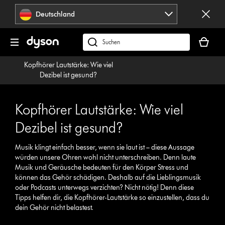
Navigation
Deutschland
überspringen
Dein
Warenko
dyson.de
ist
durchsuchen
Kopfhörer Lautstärke: Wie viel
leer
Dezibel ist gesund?
Kopfhörer Lautstärke: Wie viel
Dezibel ist gesund?
Musik klingt einfach besser, wenn sie laut ist – diese Aussage
würden unsere Ohren wohl nicht unterschreiben. Denn laute
Musik und Geräusche bedeuten für den Körper Stress und
können das Gehör schädigen. Deshalb auf die Lieblingsmusik
oder Podcasts unterwegs verzichten? Nicht nötig! Denn diese
Tipps helfen dir, die Kopfhörer-Lautstärke so einzustellen, dass du
dein Gehör nicht belastest.