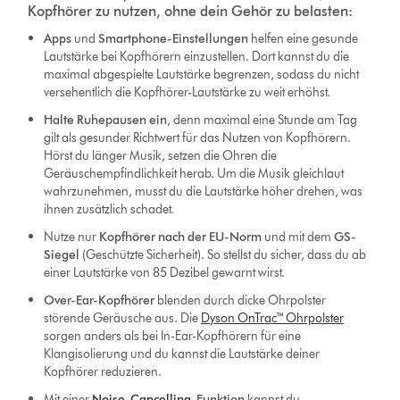
Kopfhörer zu nutzen, ohne dein Gehör zu belasten:
Apps
und
Smartphone-Einstellungen
helfen eine gesunde
Lautstärke bei Kopfhörern einzustellen. Dort kannst du die
maximal abgespielte Lautstärke begrenzen, sodass du nicht
versehentlich die Kopfhörer-Lautstärke zu weit erhöhst.
Halte Ruhepausen ein
, denn maximal eine Stunde am Tag
gilt als gesunder Richtwert für das Nutzen von Kopfhörern.
Hörst du länger Musik, setzen die Ohren die
Geräuschempfindlichkeit herab. Um die Musik gleichlaut
wahrzunehmen, musst du die Lautstärke höher drehen, was
ihnen zusätzlich schadet.
Nutze nur
Kopfhörer nach der EU-Norm
und mit dem
GS-
Siegel
(Geschützte Sicherheit). So stellst du sicher, dass du ab
einer Lautstärke von 85 Dezibel gewarnt wirst.
Over-Ear-Kopfhörer
blenden durch dicke Ohrpolster
störende Geräusche aus. Die
Dyson OnTrac™ Ohrpolster
sorgen anders als bei In-Ear-Kopfhörern für eine
Klangisolierung und du kannst die Lautstärke deiner
Kopfhörer reduzieren.
Mit einer
Noise-Cancelling
-Funktion
kannst du