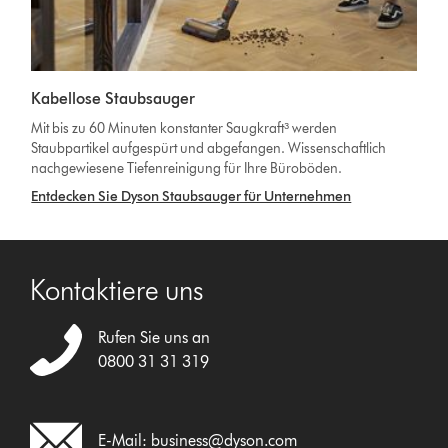
Kabellose Staubsauger
Mit bis zu 60 Minuten konstanter Saugkraft³ werden
Staubpartikel aufgespürt und abgefangen. Wissenschaftlich
nachgewiesene Tiefenreinigung für Ihre Büroböden.
Entdecken Sie Dyson Staubsauger für Unternehmen
Kontaktiere uns
Rufen Sie uns an
0800 31 31 319
E-Mail:
business@dyson.com