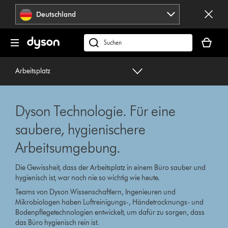
Navigation
Deutschland
überspringen
Dein
Warenko
dyson.de
ist
durchsuchen
leer
Arbeitsplatz
Dyson Technologie. Für eine
saubere, hygienischere
Arbeitsumgebung.
Die Gewissheit, dass der Arbeitsplatz in einem Büro sauber und
hygienisch ist, war noch nie so wichtig wie heute.
Teams von Dyson Wissenschaftlern, Ingenieuren und
Mikrobiologen haben Luftreinigungs-, Händetrocknungs- und
Bodenpflegetechnologien entwickelt, um dafür zu sorgen, dass
das Büro hygienisch rein ist.