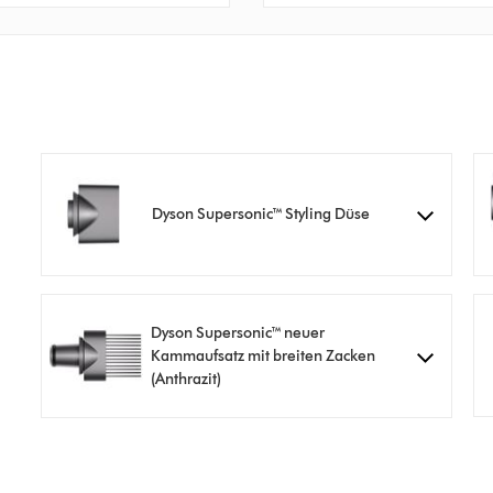
Dyson Supersonic™ Styling Düse
Dyson Supersonic™ neuer
Kammaufsatz mit breiten Zacken
(Anthrazit)