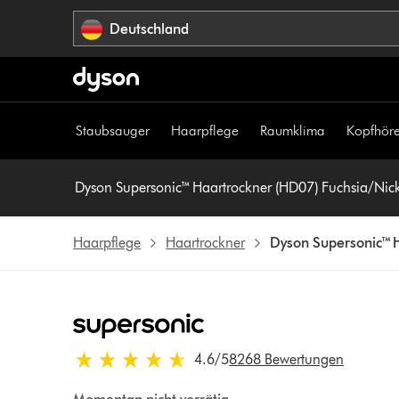
Navigation
Deutschland
überspringen
Staubsauger
Haarpflege
Raumklima
Kopfhöre
Dyson Supersonic™ Haartrockner (HD07) Fuchsia/Nic
Haarpflege
Haartrockner
Dyson Supersonic™ 
4.6 von 5 Sternen in 8268 Bewertungen
4.6
/5
8268 Bewertungen