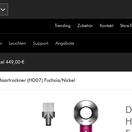
Trending
Zubehör
Kontakt
Store 
r
Leuchten
Support
Angebote
kel 449,00 €
Haartrockner (HD07) Fuchsia/Nickel
D
H