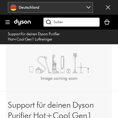
Navigation
Deutschland
überspringen
Dein
Warenko
dyson.de
ist
durchsuchen
Support für deinen Dyson Purifier
leer
Hot+Cool Gen1 Luftreiniger
Support für deinen Dyson
Purifier Hot+Cool Gen1