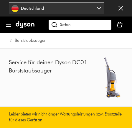
Navigation
Deutschland
überspringen
Dein
Warenko
dyson.de
ist
durchsuchen
leer
Bürststaubsauger
Service für deinen Dyson DC01
Bürststaubsauger
Leider bieten wir nicht länger Wartungsleistungen bzw. Ersatzteile
für dieses Gerät an.