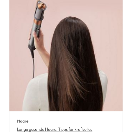
video
video
clip
clip
is
is
activated
activated
Haare
Lange gesunde Haare: Tipps für kraftvolles