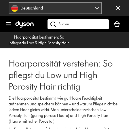
Navigation
Deutschland
überspringen
Dein
Warenko
dyson.de
ist
durchsuchen
Haarporosität bestimmen: So
leer
pflegst du Low & High Porosity Hair
Haarporosität verstehen: So
pflegst du Low und High
Porosity Hair richtig
Die Haarporosität bestimmt, wie gut Haare Feuchtigkeit
aufnehmen und speichern können – und warum Pflege nicht bei
jedem Haar gleich wirkt. Man unterscheidet zwischen Low
Porosity Hair (gering poröse Haare) und High Porosity Hair
(Haare mit hoher Porosität).