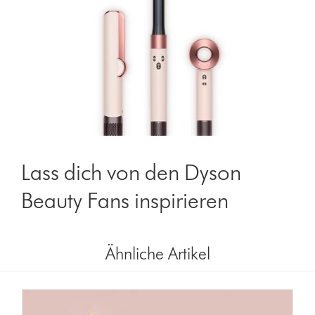
Lass dich von den Dyson
Beauty Fans inspirieren
left
right
buttonbutton
buttonbutton
Ähnliche Artikel
will
will
appear
appear
when
when
a
a