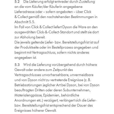
5.2
Die Lieferung erfolgt entweder durch Zustellung
an die vom Käufer/der Käuferin angegebene
Lieferadresse oder – sofern angeboten – über Click
& Collect gemäß den nachstehenden Bestimmungen in
Abschnitt 5.5.
Im Fall von Click & Collect liefert Dyson die Ware an den
ausgewählten Click-&-Collect-Standort und stellt sie dort
zur Abholung bereit.
Die jeweils geltende Liefer- bzw. Bereitstellungsfrist ist auf
der Produktseite oder im Bestellprozess angegeben und
beginnt mit Vertragsschluss, sofern nichts anderes
angegeben ist.
5.3
Wird die Lieferung vorübergehend durch höhere
Gewalt oder andere zum Zeitpunkt des
Vertragsschlusses unvorhersehbare, unvermeidbare
und von Dyson nicht zu vertretende Ereignisse (z. B.
Betriebsstörungen jeglicher Art bei Dyson, bei von Dyson
beauftragten Dritten oder deren Subunternehmen,
Materialengpässe, Epidemien, behördliche
Anordnungen etc.) verzögert, verlängert sich die Liefer-
bzw. Bereitstellungsfrist entsprechend der Dauer des
Ereignisses höherer Gewalt.