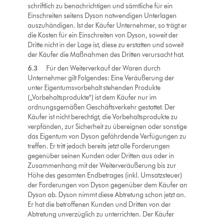
schriftlich zu benachrichtigen und sämtliche für ein
Einschreiten seitens Dyson notwendigen Unterlagen
auszuhändigen. Ist der Käufer Unternehmer, so trägt er
die Kosten für ein Einschreiten von Dyson, soweit der
Dritte nicht in der Lage ist, diese zu erstatten und soweit
der Käufer die Maßnahmen des Dritten verursacht hat.
6.3
Für den Weiterverkauf der Waren durch
Unternehmer gilt Folgendes: Eine Veräußerung der
unter Eigentumsvorbehalt stehenden Produkte
(„Vorbehaltsprodukte“) ist dem Käufer nur im
ordnungsgemäßen Geschäftsverkehr gestattet. Der
Käufer ist nicht berechtigt, die Vorbehaltsprodukte zu
verpfänden, zur Sicherheit zu übereignen oder sonstige
das Eigentum von Dyson gefährdende Verfügungen zu
treffen. Er tritt jedoch bereits jetzt alle Forderungen
gegenüber seinen Kunden oder Dritten aus oder in
Zusammenhang mit der Weiterveräußerung bis zur
Höhe des gesamten Endbetrages (inkl. Umsatzsteuer)
der Forderungen von Dyson gegenüber dem Käufer an
Dyson ab. Dyson nimmt diese Abtretung schon jetzt an.
Er hat die betroffenen Kunden und Dritten von der
Abtretung unverzüglich zu unterrichten. Der Käufer