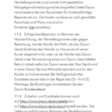
Herstellergarantie (und soweit nicht gesetzliche
Mängelgewährleistungsrechte eingreifen) bietet Dyson
verschiedene Service-Pauschalen für kostenpflichtige
Reparaturen an. Die Kosten variieren je nach gewählter
Pauschale und Ware und sind im
Einzelnen
hier
einsehbar.
11.2
Erfolgt eine Reparatur im Rahmen der
Nacherfüllung, der Herstellergarantie oder gegen
Bezahlung, hat der Käufer die Wahl, ob das Dyson-
Gerät direkt bei dem Käufer zu Hause durch einen
Kurier abgeholt wird, oder ob der Käufer das Dyson-
Gerät unter Verwendung eines von Dyson übermittelten
Return-Labels selbst an Dyson versendet. Das Gerät wird
in einer Dyson Service-Werkstatt repariert und an den
Käufer zurückversendet. Bei Verfügbarkeit aller
Ersatzteile dauert dies in der Regel drei (3) – fünf (5)
Werktage. Bei Rückfragen kontaktieren Sie den
Dyson
Kundendienst
.
11.3
Zubehör und Ersatzteile können auch
auf
https://www.dyson.de/ersatzteile
bzw.
auf
https://www.dyson.de/support
bestellt werden. Die
Lieferung erfolgt wie im Rahmen des Bestellvorgangs