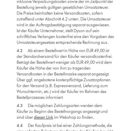
inklusive Verpackungskosten sowie der im Zeitpunkt der
Bestellung jeweils gültigen gesetzlichen Umsatzsteuer.
Die Preise beinhalten keine Versandkosten, sofern
zutreffend unter Abschnitt 4.2 unten. Die Umsatzsteuer
wird in der Auftragsbestätigung separat ausgewiesen.
Ist der Käufer Unternehmer, stellt Dyson auf sein
schriftliches Verlangen kostenfrei eine den Vorgaben des
Umsatzsteuergesetzes entsprechende Rechnung aus.
4.2
Ab einem Bestellwert in Höhe von EUR 49,00 ist
der Standardversand für den Käufer versandkostenfrei.
Beträgt der Bestellwert weniger als EUR 49,00 wird dem
Käufer die Höhe der von ihm zu tragenden
Versandkosten in der Bestellmaske separat angezeigt.
Über ggf. angebotene kostenpflichtige Zusatzoptionen
für den Versand (z.B. Expressversand, Lieferung zum
Wunschtermin, etc.) wird der Käufer im Rahmen des
Bestellprozesses informiert.
4.3
Die möglichen Zahlungsarten werden dem
Käufer zu Beginn des Bestellvorgangs angezeigt und
sind über
diesen Link
im Webshop zu finden.
4.4
Der Kaufpreis ist bei einer Zahlungsmethode, die