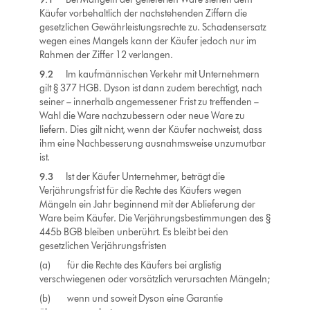
Käufer vorbehaltlich der nachstehenden Ziffern die
gesetzlichen Gewährleistungsrechte zu. Schadensersatz
wegen eines Mangels kann der Käufer jedoch nur im
Rahmen der Ziffer 12 verlangen.
9.2
Im kaufmännischen Verkehr mit Unternehmern
gilt § 377 HGB. Dyson ist dann zudem berechtigt, nach
seiner – innerhalb angemessener Frist zu treffenden –
Wahl die Ware nachzubessern oder neue Ware zu
liefern. Dies gilt nicht, wenn der Käufer nachweist, dass
ihm eine Nachbesserung ausnahmsweise unzumutbar
ist.
9.3
Ist der Käufer Unternehmer, beträgt die
Verjährungsfrist für die Rechte des Käufers wegen
Mängeln ein Jahr beginnend mit der Ablieferung der
Ware beim Käufer. Die Verjährungsbestimmungen des §
445b BGB bleiben unberührt. Es bleibt bei den
gesetzlichen Verjährungsfristen
(a) für die Rechte des Käufers bei arglistig
verschwiegenen oder vorsätzlich verursachten Mängeln;
(b) wenn und soweit Dyson eine Garantie