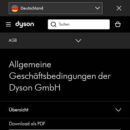
Navigation
Deutschland
überspringen
Dein
Warenko
dyson.de
ist
durchsuchen
leer
AGB
Allgemeine
Geschäftsbedingungen der
Dyson GmbH
Übersicht
Download als PDF