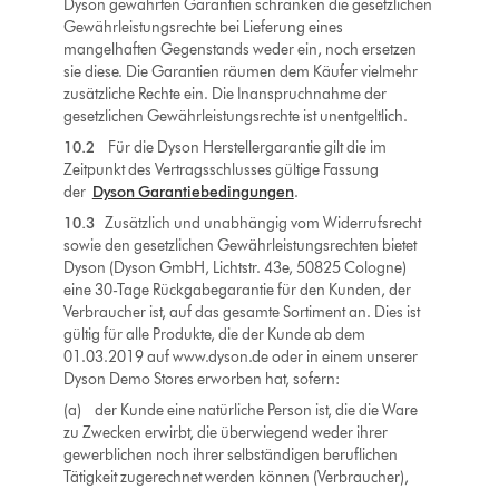
Dyson gewährten Garantien schränken die gesetzlichen
Gewährleistungsrechte bei Lieferung eines
mangelhaften Gegenstands weder ein, noch ersetzen
sie diese. Die Garantien räumen dem Käufer vielmehr
zusätzliche Rechte ein. Die Inanspruchnahme der
gesetzlichen Gewährleistungsrechte ist unentgeltlich.
10.2
Für die Dyson Herstellergarantie gilt die im
Zeitpunkt des Vertragsschlusses gültige Fassung
der
Dyson Garantiebedingungen
.
10.3
Zusätzlich und unabhängig vom Widerrufsrecht
sowie den gesetzlichen Gewährleistungsrechten bietet
Dyson (Dyson GmbH, Lichtstr. 43e, 50825 Cologne)
eine 30-Tage Rückgabegarantie für den Kunden, der
Verbraucher ist, auf das gesamte Sortiment an. Dies ist
gültig für alle Produkte, die der Kunde ab dem
01.03.2019 auf www.dyson.de oder in einem unserer
Dyson Demo Stores erworben hat, sofern:
(a) der Kunde eine natürliche Person ist, die die Ware
zu Zwecken erwirbt, die überwiegend weder ihrer
gewerblichen noch ihrer selbständigen beruflichen
Tätigkeit zugerechnet werden können (Verbraucher),