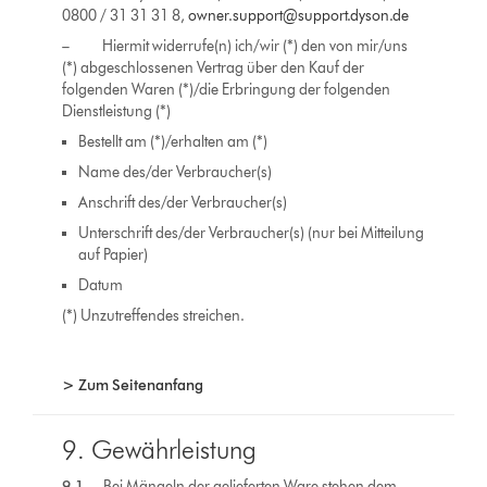
0800 / 31 31 31 8,
owner.support@support.dyson.de
– Hiermit widerrufe(n) ich/wir (*) den von mir/uns
(*) abgeschlossenen Vertrag über den Kauf der
folgenden Waren (*)/die Erbringung der folgenden
Dienstleistung (*)
Bestellt am (*)/erhalten am (*)
Name des/der Verbraucher(s)
Anschrift des/der Verbraucher(s)
Unterschrift des/der Verbraucher(s) (nur bei Mitteilung
auf Papier)
Datum
(*) Unzutreffendes streichen.
> Zum Seitenanfang
9. Gewährleistung
9.1
Bei Mängeln der gelieferten Ware stehen dem