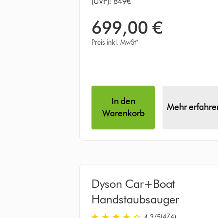
(UVP): 849€
699,00 €
Preis inkl. MwSt*
In den
Mehr erfahre
Warenkorb
Dyson Car+Boat
Handstaubsauger
(474)
4.3
/5