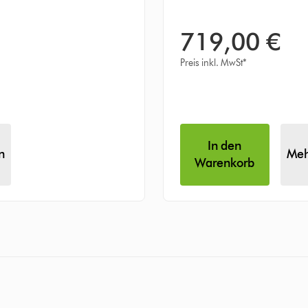
719,00 €
Preis inkl. MwSt*
In den
n
Meh
Warenkorb