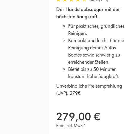
4.3
Der Handstaubsauger mit der
von
höchsten Saugkraft.
5
Sternen
Für praktisches, gründliches
in
Reinigen.
474
Kompakt und leicht. Für die
Bewertungen
Reinigung deines Autos,
Bootes sowie schwierig zu
erreichender Stellen.
Bietet bis zu 50 Minuten
konstant hohe Saugkraft.
Unverbindliche Preisempfehlung
(UVP): 279€
279,00 €
Preis inkl. MwSt*