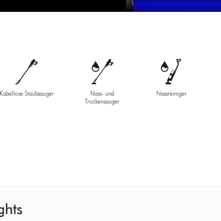
Kabellose Staubsauger
Nass- und
Nassreiniger
Trockensauger
ghts