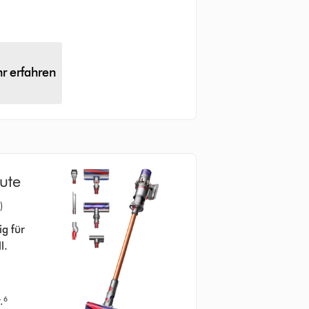
r erfahren
ute
)
ig für
l.
.⁶