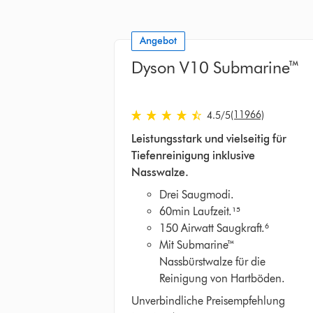
Angebot
Dyson V10 Submarine™
(11966)
4.5
/5
4.5
Leistungsstark und vielseitig für
von
Tiefenreinigung inklusive
5
Nasswalze.
Sternen
in
Drei Saugmodi.
11966
60min Laufzeit.¹⁵
Bewertungen
150 Airwatt Saugkraft.⁶
Mit Submarine™
Nassbürstwalze für die
Reinigung von Hartböden.
Unverbindliche Preisempfehlung