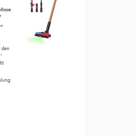
ellose
⁷
¹⁸
t den
¹
it
hlung