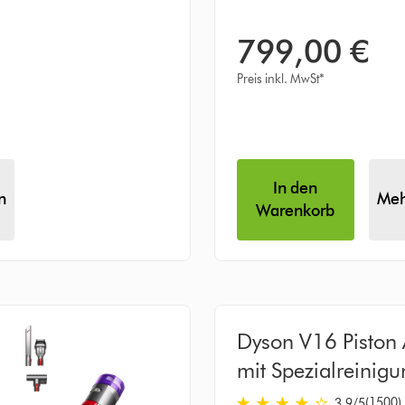
799,00 €
Preis inkl. MwSt*
In den
n
Meh
Warenkorb
Dyson V16 Piston
mit Spezialreinigu
(1500)
3.9
/5