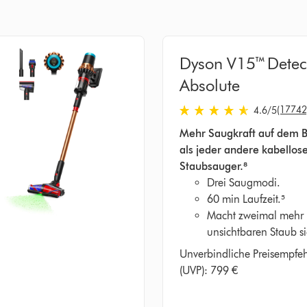
Dyson V15™ Detec
Absolute
(17742
4.6
/5
4.6
Mehr Saugkraft auf dem 
von
als jeder andere kabellos
5
Staubsauger.⁸
Sternen
Drei Saugmodi.
in
60 min Laufzeit.⁵
17742
Macht zweimal mehr
Bewertungen
unsichtbaren Staub si
Unverbindliche Preisempfe
(UVP): 799 €