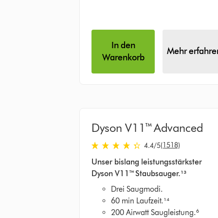
In den
Mehr erfahre
Warenkorb
Dyson V11™ Advanced
(1518)
4.4
/5
4.4
Unser bislang leistungsstärkster
von
Dyson V11™ Staubsauger.¹³
5
Sternen
Drei Saugmodi.
in
60 min Laufzeit.¹⁴
1518
200 Airwatt Saugleistung.⁶