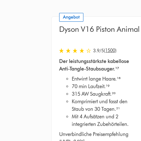
Angebot
Dyson V16 Piston Animal
(1500)
3.9
/5
3.9
Der leistungsstärkste kabellose
von
Anti-Tangle-Staubsauger.¹⁷
5
Sternen
Entwirrt lange Haare.¹⁸
in
70 min Laufzeit.¹⁹
1500
315 AW Saugkraft.²⁰
Bewertungen
Komprimiert und fasst den
Staub von 30 Tagen.²¹
Mit 4 Aufsätzen und 2
integrierten Zubehörteilen.
Unverbindliche Preisempfehlung