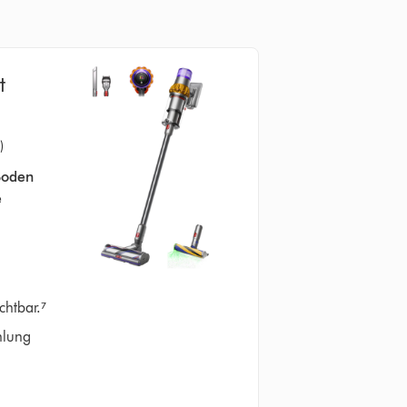
t
)
Boden
e
chtbar.⁷
hlung