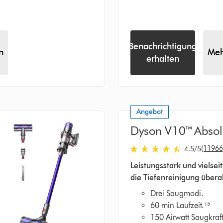
Benachrichtigung
n
Meh
erhalten
Angebot
Dyson V10™ Absol
(11966
4.5
/5
4.5
Leistungsstark und vielseit
von
die Tiefenreinigung überal
5
Sternen
Drei Saugmodi.
in
60 min Laufzeit.¹⁵
11966
150 Airwatt Saugkraft