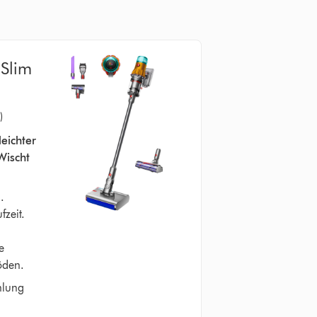
 Slim
)
leichter
Wischt
.
fzeit.
e
öden.
hlung