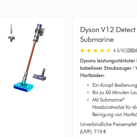
Dyson V12 Detect
Submarine
(10884
4.5
/5
4.5
Dysons leistungsstärkster 
von
kabelloser Staubsauger.¹ 
5
Hartböden.
Sternen
in
Ein-Knopf-Bedienung
10884
Bis zu 60 Minuten Lau
Bewertungen
Mit Submarine™
Nassbürstwalze für di
Reinigung von Hartb
Unverbindliche Preisempfe
(UVP): 719 €