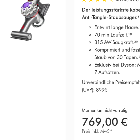
3.9
Der leistungsstärkste kab
von
Anti-Tangle-Staubsauger.¹
5
Sternen
Entwirrt lange Haare.
in
70 min Laufzeit.¹⁹
1500
315 AW Saugkraft.²⁰
Bewertungen
Komprimiert und fass
Staub von 30 Tagen.²
Exklusiv bei Dyson:
M
7 Aufsätzen.
Unverbindliche Preisempfe
(UVP): 899€
Momentan nicht vorrätig
769,00 €
Preis inkl. MwSt*