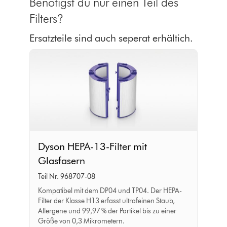
Benötigst du nur einen Teil des
Filters?
Ersatzteile sind auch seperat erhältich.
Dyson
Dyson HEPA-13-Filter mit
HEPA-
Glasfasern
13-
Teil Nr. 968707-08
Filter
Kompatibel mit dem DP04 und TP04. Der HEPA-
mit
Filter der Klasse H13 erfasst ultrafeinen Staub,
Glasfasern
Allergene und 99,97 % der Partikel bis zu einer
Größe von 0,3 Mikrometern.