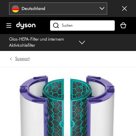
Navigation
Deutschland
überspringen
Dein
Warenko
dyson.de
ist
durchsuchen
Glas-HEPA-Filter und internem
leer
Aktivkohlefilter
Support