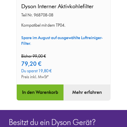
Dyson
Dyson Interner Aktivkohlefilter
Interner
Teil Nr. 968708-08
Aktivkohlefilter
Kompatibel mit dem TP04.
Spare im August auf ausgewählte Luftreiniger-
Filter.
original
Bisher 99,00 €
price:
current
79,20 €
price:
Du sparst 19,80 €
Preis inkl. MwSt*
In den Warenkorb
Mehr erfahren
Besitzt du ein Dyson Gerät?