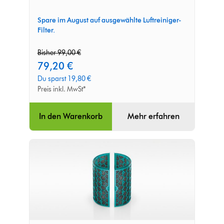
Spare im August auf ausgewählte Luftreiniger-
Filter.
original
Bisher 99,00 €
price:
current
79,20 €
price:
Du sparst 19,80 €
Preis inkl. MwSt*
In den Warenkorb
Mehr erfahren