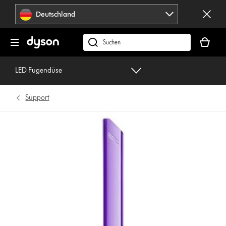
Navigation
Deutschland
überspringen
Dein
Warenko
dyson.de
ist
durchsuchen
leer
LED Fugendüse
Support