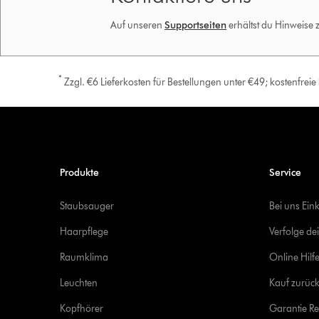
Auf unseren
Supportseiten
erhältst du Hinweise
*
Zzgl. €6 Lieferkosten für Bestellungen unter €49; kostenfrei
Produkte
Service
Staubsauger
Bei uns Ein
Haarpflege
Verfolge de
Raumklima
Online Hilf
Leuchten
Kauf zurück
Kopfhörer
Garantie Re