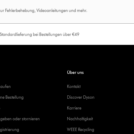
 zur Fehlerbehebung, Videoanleitungen und mehr.
e Standardlieferung bei Bestellungen über €49
Über uns
kaufen
Kontakt
ine Bestellung
Discover Dyson
e
Karriere
geben oder stornieren
Nachhaltigkeit
gistrierung
WEEE Recycling