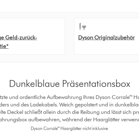
ge Geld-zurück-
Dyson Originalzubehör
tie*
Dunkelblaue Präsentationsbox
tzte und ordentliche Aufbewahrung Ihres Dyson Corrale™ Ha
rs und des Ladekabels. Weich gepolstert und in dunkelbl
lte Deckel schließt allein durch die Reibung und lässt sich pr
hrungsbox aufbewahren, während der Haarglätter verwend
Dyson Corrale™ Haarglätter nicht inklusive