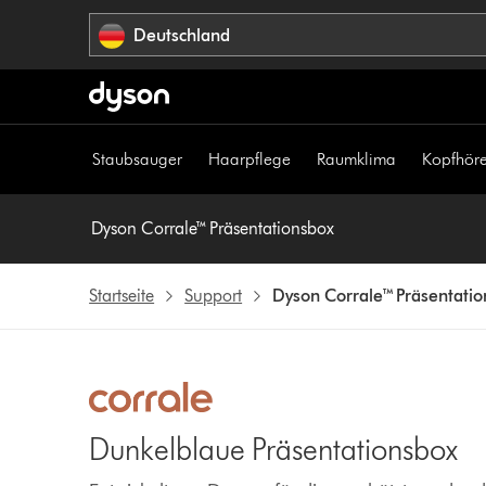
Navigation
Deutschland
überspringen
Staubsauger
Haarpflege
Raumklima
Kopfhöre
Dyson Corrale™ Präsentationsbox
Startseite
Support
Dyson Corrale™ Präsentati
Dunkelblaue Präsentationsbox