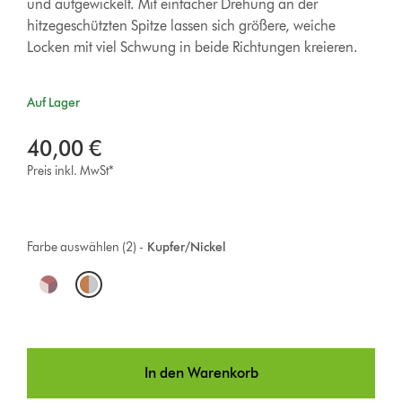
und aufgewickelt. Mit einfacher Drehung an der
hitzegeschützten Spitze lassen sich größere, weiche
Locken mit viel Schwung in beide Richtungen kreieren.
Auf Lager
40,00 €
Preis inkl. MwSt*
Farbe auswählen (2) -
Kupfer/Nickel
O
p
t
In den Warenkorb
i