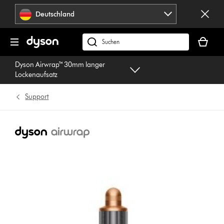
Navigation
Deutschland
überspringen
Dein
Warenko
dyson.de
ist
durchsuchen
Dyson Airwrap™ 30mm langer
leer
Lockenaufsatz
Support